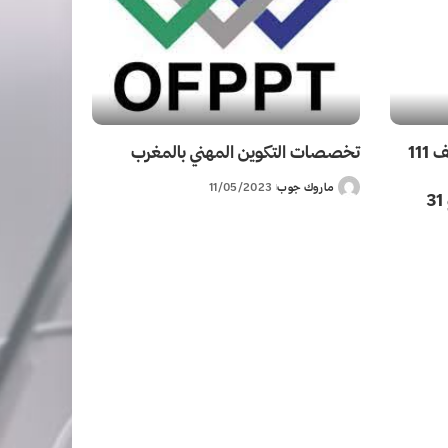
وزارة التجهيز والماء: مباراة توظيف 111
تخصصات التكوين المهني بالمغرب
ماروك جوب
11/05/2023
Posted
تخصصات. آخر أجل للترشيح هو 31
by