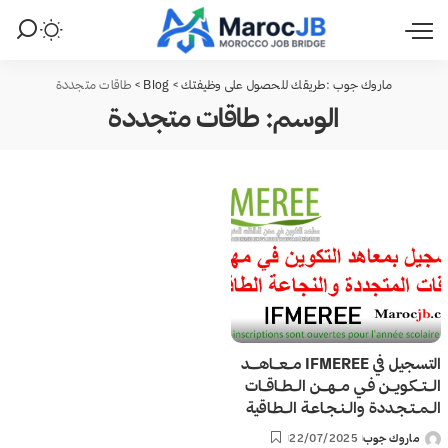
ماروك جوب :طريقك للحصول على وظيفتك
>
Blog
>
طاقات متجددة
الوسم:
طاقات متجددة
التسجيل في IFMEREE مـــعـــاهــــد
الــتــكـــويــن فـي مــهـــن الــطــاقــات
الـمـتـجـددة والـنـجـاعـة الــطـاقية
ماروك جوب
22/07/2025
Posted