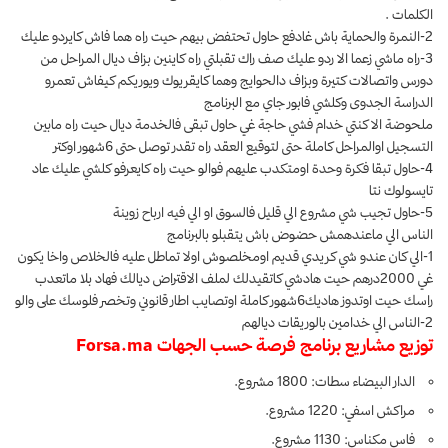
الكلمات .
2-النمرة والحماية باش غادفع حاول تحتفض بيهم حيت راه هما فاش كايردو عليك
3-راه ماشي زعما الا ردو عليك صف راك تقبلتي راه كاينين بزاف ديال المراحل من
دورس واتصالات كتيرة وبزاف دالحوايج وهما كايقريوك ويوريكم كيفاش تعمرو
الدراسة الجدوى وكلشي فابور جاي مع البرنامج
ملحوضة الا كنتي خدام فشي حاجة غي حاول تبقى فالخدمة ديال حيت راه مابين
التسجيل اوالمراحل كاملة حتى لتوقيع العقد راه تقدر توصل حتى 6شهور اوكتر
4-حاول تبقا فكرة وحدة اومتكدب عليهم فوالو حيت راه كايعرفو كلشي عليك عاد
تايسولوك نتا
5-حاول تجيب شي مشروع الي قليل فالسوق او الي فيه ارباح زوينة
الناس الي ماعندهمش حضوض باش يتقبلو بالبرنامج
1-الي كان عندو شي كريدي قديم اومخلصوش اولا تماطل عليه فالخلاص واخا يكون
غي 2000درهم حيت هادشي كاتقيدلك لملف الاقتراض ديالك فهاد بلا ماتعدب
راسك حيت اوتدوز هاديك6شهور كاملة اوتصايب اطار قانوني وتخصر فلوسك على والو
2-الناس الي خدامين بالوريقات ديالهم
توزيع مشاريع برنامج فرصة حسب الجهات Forsa.ma
الدار البيضاء سطات: 1800 مشروع.
مراكش اسفي: 1220 مشروع.
فاس مكناس: 1130 مشروع.