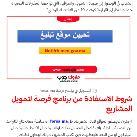
الشباب في الوصول إلى مصادر التمويل والعراقيل التي تواجهها المقاولات الصغيرة
جدا، وبالنظر إلى آثار أزمة كوفيد-19 على الاقتصاد الوطني”.
التسجيل في برنامج فرصة forsa.ma
شروط الاستفادة من
برنامج فرصة
لتمويل
المشاريع
1-منين غايطلقو الموقع فهاد الشهر غادخل
orsa.ma
f
راه ساهلة مغاتحتاج لتاواحد
من النصابة ساهلة بزاف غادخل الجمايل ديالك اوالنمرة ديال لاكارط اونمرة ديال
التيليفون او من البعد غايعطيوك فين تكتب المشروع ديالك اوحاول تختاصر