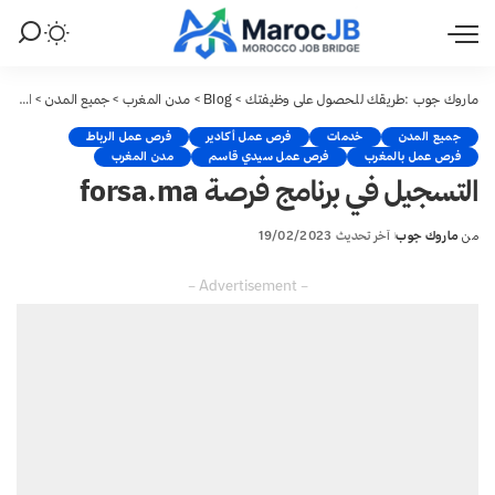
ماروك جوب :طريقك للحصول على وظيفتك
>
Blog
>
مدن المغرب
>
جميع المدن
>
التسجيل في برنامج فرصة forsa.ma
جميع المدن
خدمات
فرص عمل أكادير
فرص عمل الرباط
فرص عمل بالمغرب
فرص عمل سيدي قاسم
مدن المغرب
التسجيل في برنامج فرصة forsa.ma
من
ماروك جوب
آخر تحديث 19/02/2023
Posted
by
– Advertisement –