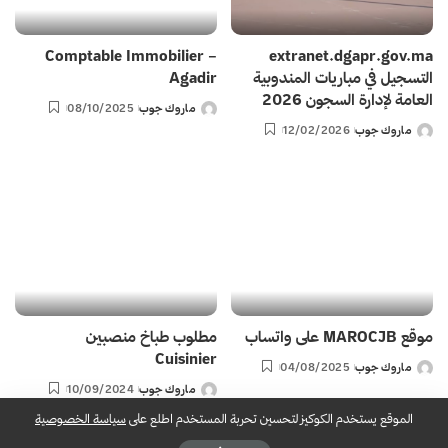
Comptable Immobilier –
extranet.dgapr.gov.ma
التسجيل في مباريات المندوبية
Agadir
العامة لإدارة السجون 2026
ماروك جوب
08/10/2025
Posted
ماروك جوب
12/02/2026
by
Posted
by
موقع MAROCJB على واتساب
مطلوب طباخ منصبين
Cuisinier
ماروك جوب
04/08/2025
Posted
ماروك جوب
10/09/2024
by
Posted
by
الموقع يستخدم الكوكيز لتحسين تحربة المستخدم اطلع على
سياسة الخصوصية