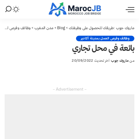
ماروك جوب :طريقك للحصول على وظيفتك
>
Blog
>
مدن المغرب
>
وظائف وفرص العمل بمدينة أكادير
وظائف وفرص العمل بمدينة أكادير
بائعة في محل تجاري
من
ماروك جوب
آخر تحديث 20/09/2022
Posted
by
– Advertisement –