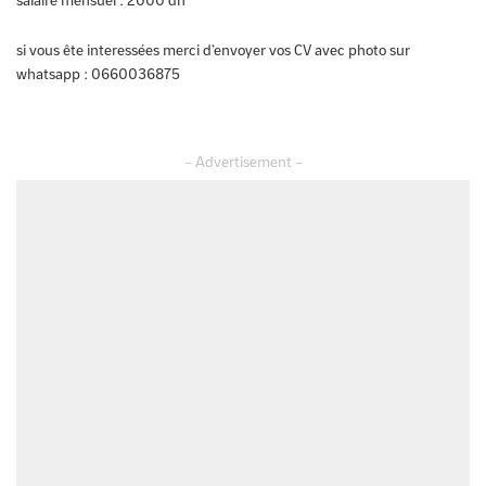
salaire mensuel : 2000 dh
si vous ête interessées merci d’envoyer vos CV avec photo sur
whatsapp : 0660036875
– Advertisement –