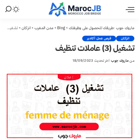
ماروك جوب :طريقك للحصول على وظيفتك
>
Blog
>
مدن المغرب
>
انزكان
>
تشغيل (3) عاملات تنظيف
انزكان
فرص عمل أكادير
تشغيل (3) عاملات تنظيف
من
ماروك جوب
آخر تحديث 18/09/2023
Posted
by