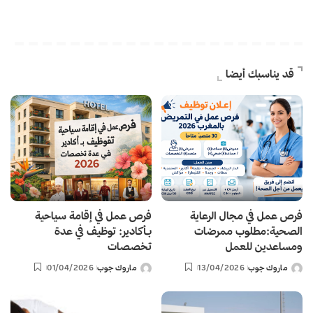
قد يناسبك أيضا
فرص عمل في مجال الرعاية
فرص عمل في إقامة سياحية
الصحية:مطلوب ممرضات
بـأكادير: توظيف في عدة
ومساعدين للعمل
تخصصات
ماروك جوب
13/04/2026
ماروك جوب
01/04/2026
Posted
Posted
by
by