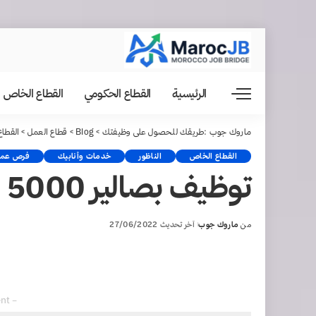
الرئيسية
القطاع الحكومي
القطاع الخاص
ماروك جوب :طريقك للحصول على وظيفتك
>
Blog
>
قطاع العمل
>
القطا
القطاع الخاص
الناظور
خدمات وأنابيك
فرص عمل
توظيف بصالير 5000 درهم (العمل الجمعوي)
من
ماروك جوب
آخر تحديث 27/06/2022
Posted
by
– Advertisement –