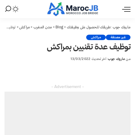
ماروك جوب :طريقك للحصول على وظيفتك
>
Blog
>
مدن المغرب
>
مراكش
>
توظيف عدة تقنيين بمراكش
غير مصنفة
مراكش
توظيف عدة تقنيين بمراكش
من
ماروك جوب
آخر تحديث 13/03/2022
Posted
by
– Advertisement –