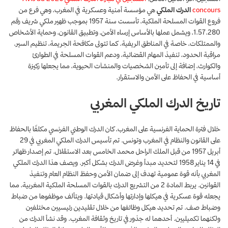
concours
الدرك الملكي
هي مؤسسة أمنية وعسكرية في المغرب، وهي فرع من
فروع القوات المسلحة الملكية، تأسست سنة 1957 بموجب ظهير ملكي شريف رقم
1.57.280، ويشمل عملها بالأساس إرساء الأمن، وتطبيق القانون، وحماية الأشخاص
والممتلكات، خاصة في المناطق الريفية. كما تتولى مكافحة الجريمة، تنظيم السير،
مراقبة الحدود، تنفيذ المهام القضائية، ودعم القوات المسلحة في الطوارئ
والكوارث، إضافة إلى تأمين الشخصيات والمنشآت الحيوية، مما يجعلها ركيزة
أساسية في الحفاظ على الأمن والاستقرار.
تاريخ الدرك الملكي المغربي
خلال فترة الحماية الفرنسية على المغرب، كان الدرك الوطني الفرنسي مكلفًا بالحفاظ
على القانون والنظام في المغرب وتونس. تم تأسيس الدرك الملكي المغربي في 29
أبريل 1957 من قبل الملك الراحل محمد الخامس بعد الاستقلال. تم إصدار ظهائر
في 14 يناير 1958 لتحديد مبدأ وغرض الدرك بشكل أكبر. ويصف هذا الدرك الملكي
المغربي بأنه قوة عمومية تهدف إلى ضمان الأمن وحفظ النظام العام وتنفيذ
القوانين. يربط المادة 2 من التشريع الدرك بالقوات المسلحة الملكية المغربية، مما
يجعله قوة عسكرية في هيكلها وإدارتها وأشكال قيادتها. ويتألف موظفوها من ضباط
وضباط صف. تم تحديد هيكل وظائفها من خلال تقليدين رئيسيين مختلفين
ولكنهما تكميليين. أحدهما له جذور في تاريخ وثقافة المغرب. وقد نشأ الدرك من