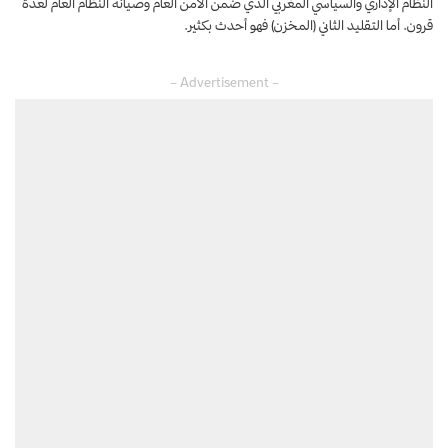
النظام الإداري والسياسي المغربي الذي ضمن الأمن العام وصيانة النظام العام لعدة
قرون. أما التقليد الثاني (المخزن) فهو أحدث بكثير.
– Advertisement –