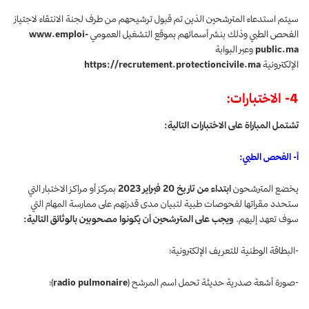
سيتم استدعاء المترشحين الذين تم قبول ترشيحهم من طرف لجنة الانتقاء لاجتياز
الفحص الطبي وذلك بنشر أسمائهم بموقع التشغيل العمومي
www.emploi-
public.ma
وعبر البوابة
الإلكترونية
https://recrutement.protectioncivile.ma
4- الاختبارات:
تشتمل المباراة على الاختبارات التالية:
أ- الفحص الطبي:
يخضع المترشحون
ابتداء من تاريخ 20 فبراير 2023
بمركز أو مراكز الاختبار التي
ستحدد مقراتها لفحوصات طبية لتبيان مدى قدرتهم على ممارسة المهام التي
سوف تعهد إليهم.
ويجب على المترشحين أن يكونوا مصحوبين بالوثائق التالية:
-البطاقة الوطنية للتعريف الإلكترونية؛
-صورة أشعة صدرية حديثة تحمل اسم المرشح (
radio pulmonaire
)؛