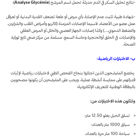
-نتائج تحليل السكر في الدم حديثة تحمل اسم المرشح (
Analyse Glycémie
)؛
-شهادة طبية تثبت عدم الإصابة بأي مرض أو عاهة تضعف القدرة البدنية أو تعرقل
عمل عضو من الأعضاء، لاسيما الإصابات المزمنة (كالربو وأمراض القلب والشرايين،
والضغط الدموي….) وكذا إصابات الجهاز العصبي والخلل أو المرض العقلي
والإصابات في الحلق أوالحنجرة وحاسة السمع، مسلمة من مركز صحي تابع لوزارة
الصحة.
ب- الاختبارات الرياضية:
يخضع المترشحون الذين اجتازوا بنجاح الفحص الطبي لاختبارات رياضية لإثبات
قدراتهم على ممارسة أنشطة عملية، ويجب على المترشحين أن يكونوا مصحوبين
بالبطاقة الوطنية للتعريف الإلكترونية؛
وتتكون هذه الاختبارات من:
تسلق الحبل بعلو 12.50 متر؛
سباق 1000 متر بالعداد؛
سباحة 100 متر حرة بالعداد.