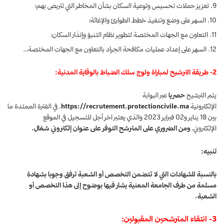
تعزيز حملات تحسيس وتوعية السكان بشأن المخاطر التي تتربص بهم؛
السهر على وضع وتنفيذ خطط الطوارئ والإغاثة؛
التعاون مع الجهات المختصة لتطوير نظام التنبؤ وإنذار السكان؛
السهر على إعداد عمليات مكافحة الجراد بالتعاون مع الجهات المختصة…
2- طريقة الترشيح لمباراة ولوج سلك الضباط بالوقاية المدنية:
يتم الترشيح
حصريا
عبر البوابة
الإلكترونية
https://recrutement.protectioncivile.ma
، في الفترة الممتدة ما
بين 18 يناير و02 فبراير 2023 والذي يعتبر آخر أجل للتسجيل في الموقع
الإلكتروني،
ومن الضروري على المترشح التوفر على عنوان إلكتروني شغال.
تنبيه:
بالنسبة للشهادات التي لا تتضمن التخصص أو الشعبة ترفق وجوبا بشهادة
مسلمة من طرف الجامعة المعنية يشار فيها بوضوح إلى هذا التخصص أو
الشعبة.
3- انتقاء المترشحين المقبولين: