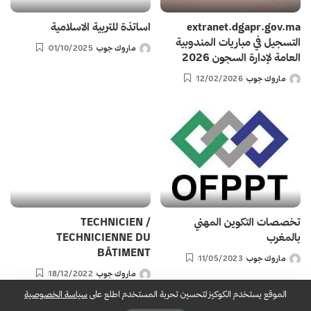
extranet.dgapr.gov.ma
اساتذة للتربية الاسلامية
التسجيل في مباريات المندوبية
ماروك جوب
01/10/2025
Posted
العامة لإدارة السجون 2026
by
ماروك جوب
12/02/2026
Posted
by
تخصصات التكوين المهني
TECHNICIEN /
بالمغرب
TECHNICIENNE DU
BÂTIMENT
ماروك جوب
11/05/2023
Posted
ماروك جوب
18/12/2022
by
Posted
by
الموقع يستخدم الكوكيز لتحسين تحربة المستخدم اطلع على
سياسة الخصوصية