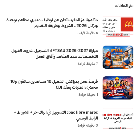
آخر الاعلانات
ماكدونالدز المغرب تعلن عن توظيف مديري مطاعم بوجدة
وبركان 2026.. الشروط وطريقة التقديم
4 دقيقة قراءة
مباراة IFTSAU 2026-2027: التسجيل، شروط القبول،
التخصصات، عدد المقاعد وآفاق العمل
7 دقيقة قراءة
فرصة عمل بمراكش: تشغيل 10 مساعدين سائقين و10
محضري الطلبات بعقد CDI
1 دقيقة قراءة
bac libre maroc: التسجيل في الباك حر + الشروط +
الرابط الرسمي
3 دقيقة قراءة