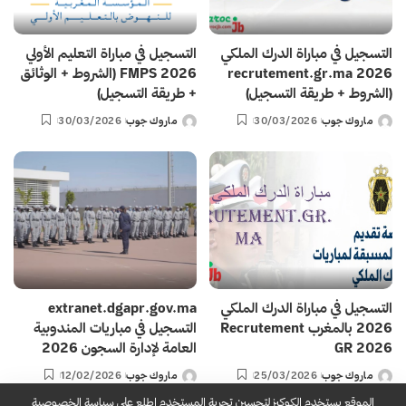
التسجيل في مباراة الدرك الملكي
التسجيل في مباراة التعليم الأولي
2026 recrutement.gr.ma
2026 FMPS (الشروط + الوثائق
(الشروط + طريقة التسجيل)
+ طريقة التسجيل)
ماروك جوب
30/03/2026
ماروك جوب
30/03/2026
Posted
Posted
by
by
التسجيل في مباراة الدرك الملكي
extranet.dgapr.gov.ma
2026 بالمغرب Recrutement
التسجيل في مباريات المندوبية
GR 2026
العامة لإدارة السجون 2026
ماروك جوب
25/03/2026
ماروك جوب
12/02/2026
Posted
Posted
by
by
الموقع يستخدم الكوكيز لتحسين تحربة المستخدم اطلع على
سياسة الخصوصية