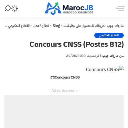
ماروك جوب :طريقك للحصول على وظيفتك
>
Blog
>
قطاع العمل
>
القطاع الحكومي
>
(812 Postes) Concours CNSS
القطاع الحكومي
(812 Postes) Concours CNSS
من
ماروك جوب
آخر تحديث 20/06/2022
Posted
by
Concours CNSS
– Advertisement –