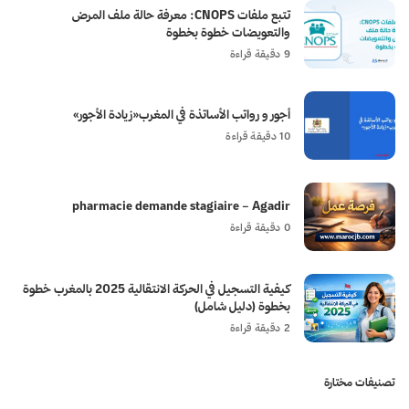
تتبع ملفات CNOPS: معرفة حالة ملف المرض
والتعويضات خطوة بخطوة
9 دقيقة قراءة
أجور و رواتب الأساتذة في المغرب«زيادة الأجور»
10 دقيقة قراءة
pharmacie demande stagiaire – Agadir
0 دقيقة قراءة
كيفية التسجيل في الحركة الانتقالية 2025 بالمغرب خطوة
بخطوة (دليل شامل)
2 دقيقة قراءة
تصنيفات مختارة