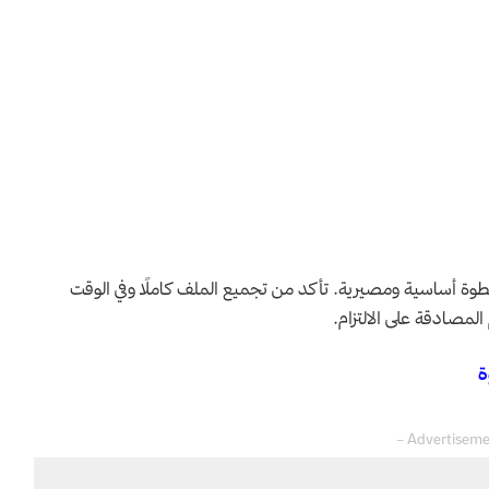
 الوثائق المطلوبة لاجتياز امتحان الباك الحر 2025 خطوة أساسية ومصيرية. تأكد من تجميع الملف كاملًا وفي الوقت
لمصادقة على الالتزام.