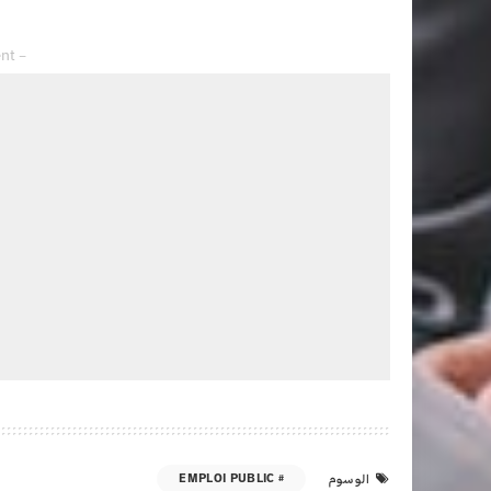
– Advertisement –
EMPLOI PUBLIC
الوسوم