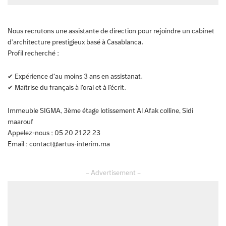
Nous recrutons une assistante de direction pour rejoindre un cabinet
d’architecture prestigieux basé à Casablanca.
Profil recherché :
✔ Expérience d’au moins 3 ans en assistanat.
✔ Maîtrise du français à l’oral et à l’écrit.
Immeuble SIGMA, 3ème étage lotissement Al Afak colline, Sidi
maarouf
Appelez-nous : 05 20 21 22 23
Email :
contact@artus-interim.ma
– Advertisement –