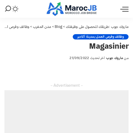
ماروك جوب :طريقك للحصول على وظيفتك
>
Blog
>
مدن المغرب
>
وظائف وفرص العمل بمدينة أكادير
وظائف وفرص العمل بمدينة أكادير
Magasinier
من
ماروك جوب
آخر تحديث 21/09/2022
Posted
by
– Advertisement –