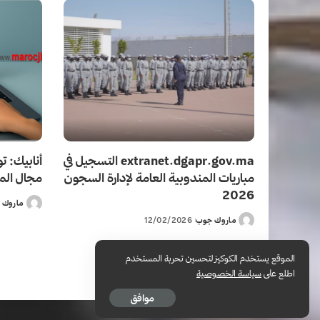
extranet.dgapr.gov.ma التسجيل في
مباريات المندوبية العامة لإدارة السجون
مجال المع
2026
ماروك 
Posted
ماروك جوب
12/02/2026
by
Posted
by
الموقع يستخدم الكوكيز لتحسين تحربة المستخدم
اطلع على
سياسة الخصوصية
موافق