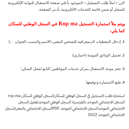
الزر «
املأ طلب التسجيل
» الموجود بأعلى صفحة الاستقبال للبوابة الإلكترونية
للسجل أو ضمن قائمة الخدمات الالكترونية بأدنى الصفحة.
Rnp ma
ويتم ملأ استمارة التسجيل
في السجل الوطني للسكان
كما يلي:
1.
إدخال المعطيات الديمغرافية للشخص المعني (الاسم والنسب، العنوان….)؛
2.
تحميل الوثائق الثبوتية (اختياري)؛
3.
حجز موعد الاستقبال بمركز خدمات المواطنين التابع لمحل السكن؛
4.
طبع الاستمارة وتوقيعها.
استمارة طلب التسجيل في السجل الوطني للسكان
السجل الوطني للسكان
rnp.ma
السجل الاجتماعي الموحد بالفرنسية
السجل الوطني الموحد
تفعيل السجل
الاجتماعي الموحد
السجل الاجتماعي الموحد PDF
السجل الاجتماعي بالمغرب
السجل
الاجتماعي الموحد 2022