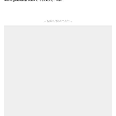
renseignement merci de nous appeler .
– Advertisement –