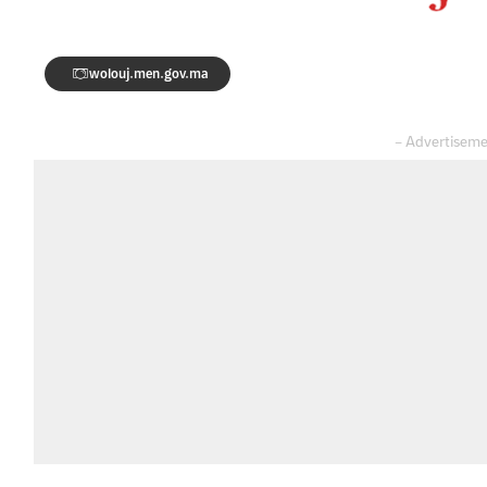
wolouj.men.gov.ma